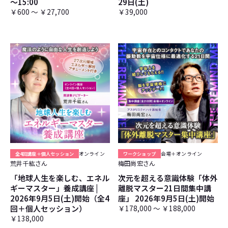
～15:00
29日(土)
￥600 ～ ￥27,700
￥39,000
全4回講座＋個人セッション
オンライン
ワークショップ
会場＋オンライン
荒井千紘さん
梅田尚宏さん
「地球人生を楽しむ、エネル
次元を超える意識体験「体外
ギーマスター」養成講座 |
離脱マスター21日間集中講
2026年9月5日(土)開始（全4
座」 2026年9月5日(土)開始
回＋個人セッション）
￥178,000 ～ ￥188,000
￥138,000