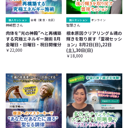
個人セッション
会場（東京・北区）
個人セッション
オンライン
神﨑哲さん
智慧さん
肉体を“光の神殿”へと再構築
根本原因クリアリング＆魂の
する究極エネルギー施術 8月
輝きを取り戻す「霊視セッシ
金曜日・日曜日・祝日開催分
ョン」8月2日(日),22日
￥22,000
(土),30日(日)
￥18,000