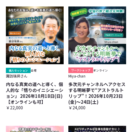
個人セッション
会場
ワークショップ
オンライン
諏訪瑞昇さん
Miya-chan
内なる真実の道へと導く、個
多次元チャンネルへアクセス
人的な「悟りのイニシエーシ
する明晰夢で“アストラルト
ョン」 2026年10月18日(日)
リップ”！2026年10月23日
【オンラインも可】
(金)～24日(土)
￥22,000
￥24,000