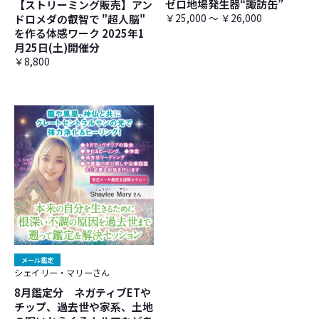
ゼロ地場発生器“諏訪缶”
【ストリーミング販売】アン
￥25,000 ～ ￥26,000
ドロメダの叡智で "超人脳"
を作る体感ワーク 2025年1
月25日(土)開催分
￥8,800
メール鑑定
シェイリー・マリーさん
8月鑑定分 ネガティブETや
チップ、過去世や家系、土地