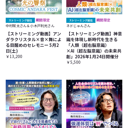
期間限定
期間限定
ストリーミング配信
ストリーミング配信
中村咲太さん＆小木戸利光さん
ネドじゅんさん
【ストリーミング動画】アン
【ストリーミング動画】神意
ダラクリスタル×音×舞によ
識を体現し新時代を生きる
る目醒めのセレモニー 5月2
「人類（超右脳意識）
日(土)
×AI（超左脳意識）の未来共
￥13,200
創」2026年1月24日開催分
￥5,500