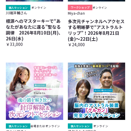
個人セッション
オンライン
ワークショップ
オンライン
川端洋輔さん
Miya-chan
根源へのマスターキーで“あ
多次元チャンネルへアクセス
なたがあなたに還る”聖なる
する明晰夢で“アストラルト
調律 2026年8月10日(月)、
リップ”！2026年8月21日
26日(水)
(金)～22日(土)
￥33,000
￥24,000
個人セッション
会場またはオンライン
個人セッション
オンライン