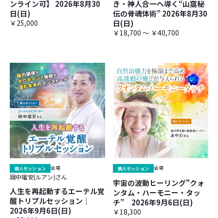
ンライン可】 2026年8月30
き・神人合一へ導く“山窩秘
日(日)
伝の骨魂体術” 2026年8月30
￥25,000
日(日)
￥18,700 ～ ￥40,700
個人セッション
会場
個人セッション
会場
岡中瑠安(ルアン)さん
宇宙の波動ヒーリング"クォ
人生を再起動するエーテル覚
ンタム・ハーモニー・タッ
醒トリプルセッション｜
チ” 2026年9月6日(日)
2026年9月6日(日)
￥18,300