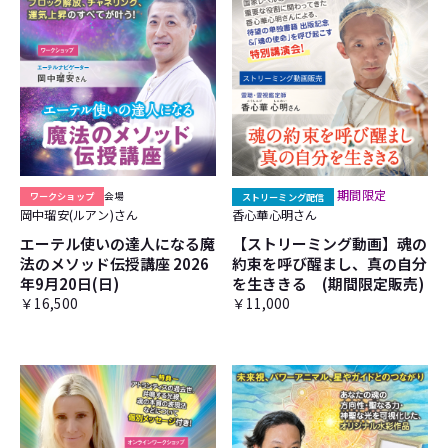
期間限定
ワークショップ
会場
ストリーミング配信
岡中瑠安(ルアン)さん
香心華心明さん
エーテル使いの達人になる魔
【ストリーミング動画】魂の
法のメソッド伝授講座 2026
約束を呼び醒まし、真の自分
年9月20日(日)
を生ききる (期間限定販売)
￥16,500
￥11,000