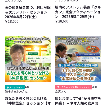
アセラン＆YOKO
エルリアさん
脳内のアストラル装置『グル
魂の鎖を解き放つ、封印解除
カン』完全アクティベーショ
＆次元シフト・セッション
ン 2026年8月29日(土)
2026年8月22日(土)
￥28,600
￥18,000
個人セッション
会場
ワークショップ＋個人セッション
会場
読神術士ふみさん
宗源さん
あなたを導く神とつなげる
龍と合体して“骨”から虚空を
『神様鑑定』セッション【オ
体感！～ ネオ人類の岩戸開