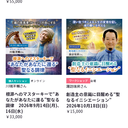
￥55,000
個人セッション
オンライン
ワークショップ
会場
川端洋輔さん
諏訪瑞昇さん
根源へのマスターキーで“あ
創造主の意識に目醒める“聖
なたがあなたに還る”聖なる
なるイニシエーション”
調律 2026年9月14日(月)、
2026年10月18日(日)
16日(水)
￥15,000
￥33,000